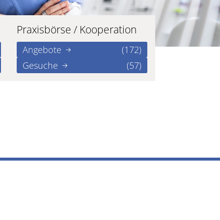
Praxisbörse / Kooperation
Angebote
(172)
Gesuche
(57)