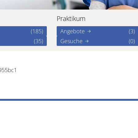
Praktikum
(185)
Angebote
(3)
(35)
Gesuche
(0)
2955bc1