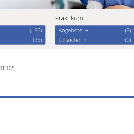
Praktikum
(185)
Angebote
(3)
(35)
Gesuche
(0)
f18105