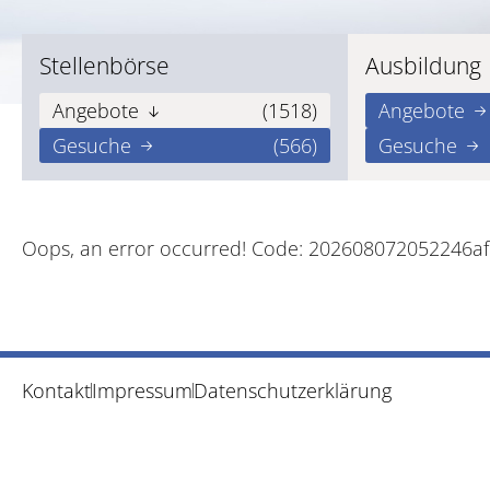
Stellenbörse
Ausbildung
Angebote
(1518)
Angebote
Gesuche
(566)
Gesuche
Oops, an error occurred! Code: 202608072052246a
Kontakt
Impressum
Datenschutzerklärung