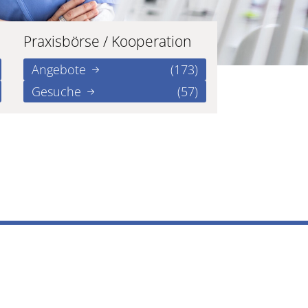
Praxisbörse / Kooperation
Angebote
(173)
Gesuche
(57)