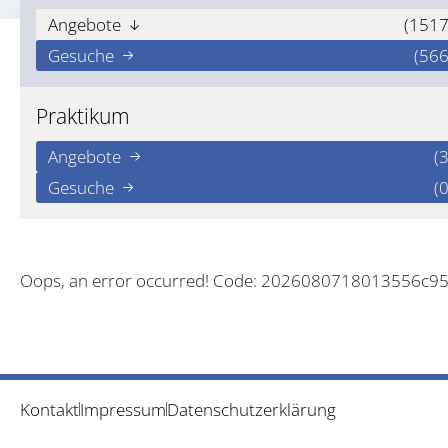
Angebote
(1517
Gesuche
(566
Praktikum
Angebote
(3
Gesuche
(0
Oops, an error occurred! Code: 2026080718013556c9
Kontakt
Impressum
Datenschutzerklärung