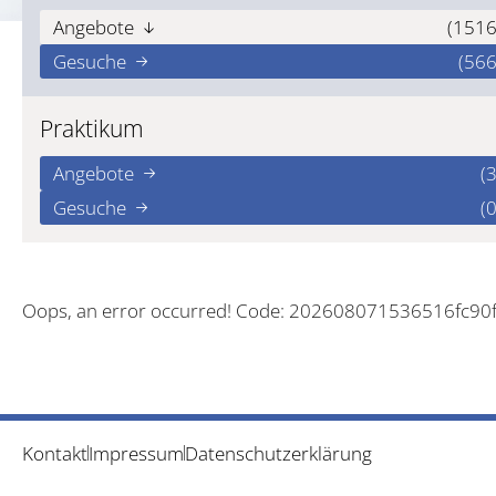
Angebote
(1516
Gesuche
(566
Praktikum
Angebote
(3
Gesuche
(0
Oops, an error occurred! Code: 202608071536516fc90
Kontakt
Impressum
Datenschutzerklärung