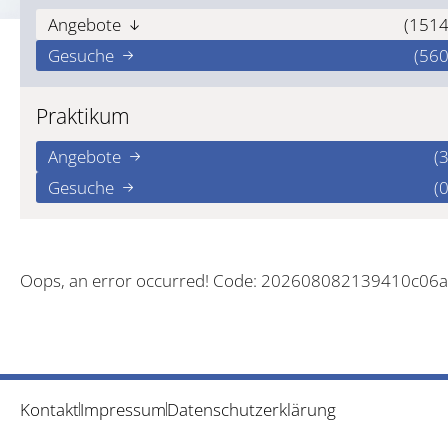
Angebote
(1514
Gesuche
(560
Praktikum
Angebote
(3
Gesuche
(0
Oops, an error occurred! Code: 202608082139410c06
Kontakt
Impressum
Datenschutzerklärung