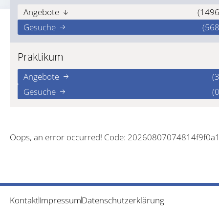
Angebote
(1496
Gesuche
(568
Praktikum
Angebote
(3
Gesuche
(0
Oops, an error occurred! Code: 20260807074814f9f0a
Kontakt
Impressum
Datenschutzerklärung