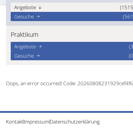
Angebote
(1515
Gesuche
(561
Praktikum
Angebote
(3
Gesuche
(0
Oops, an error occurred! Code: 20260808231929cef4f
Kontakt
Impressum
Datenschutzerklärung