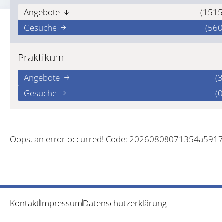
Angebote
(1515
Gesuche
(560
Praktikum
Angebote
(3
Gesuche
(0
Oops, an error occurred! Code: 20260808071354a591
Kontakt
Impressum
Datenschutzerklärung