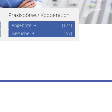
Praxisbörse / Kooperation
Angebote
(174)
Gesuche
(57)