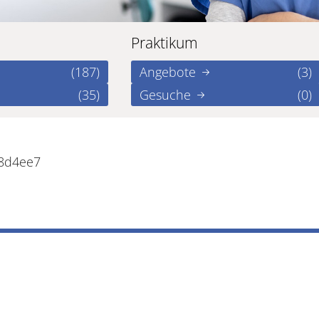
Praktikum
(187)
Angebote
(3)
(35)
Gesuche
(0)
d8d4ee7