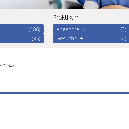
Praktikum
(186)
Angebote
(3)
(35)
Gesuche
(0)
39b042