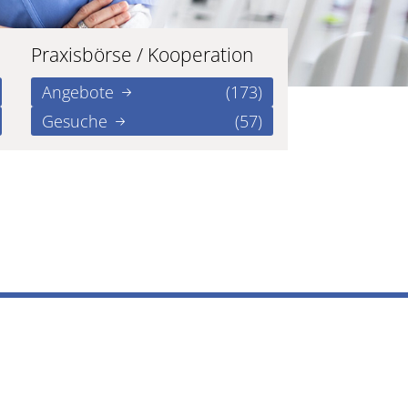
Praxisbörse / Kooperation
Angebote
(173)
Gesuche
(57)