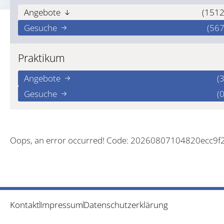
Angebote
(1512
Gesuche
(567
Praktikum
Angebote
(3
Gesuche
(0
Oops, an error occurred! Code: 20260807104820ecc9f
Kontakt
Impressum
Datenschutzerklärung