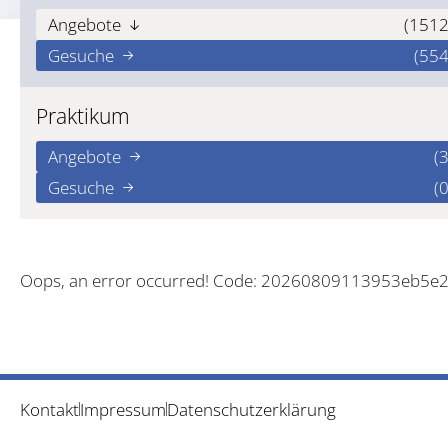
Angebote
(1512
Gesuche
(554
Praktikum
Angebote
(3
Gesuche
(0
Oops, an error occurred! Code: 20260809113953eb5e
Kontakt
Impressum
Datenschutzerklärung