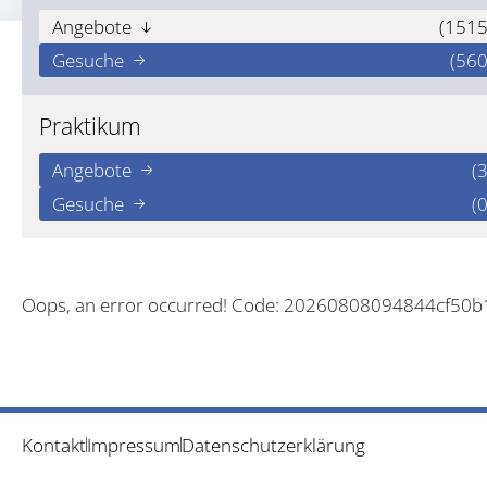
Angebote
(1515
Gesuche
(560
Praktikum
Angebote
(3
Gesuche
(0
Oops, an error occurred! Code: 20260808094844cf50
Kontakt
Impressum
Datenschutzerklärung