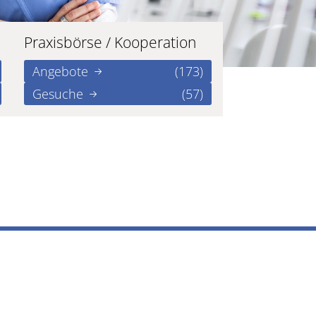
Praxisbörse / Kooperation
Angebote
(173)
Gesuche
(57)