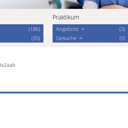
Praktikum
(186)
Angebote
(3)
(35)
Gesuche
(0)
9a2aab