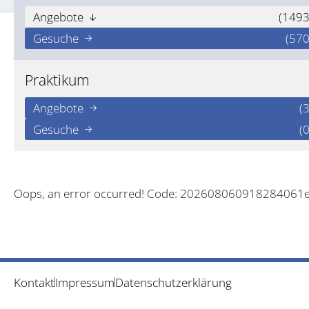
Angebote
(1493
Gesuche
(570
Praktikum
Angebote
(3
Gesuche
(0
Oops, an error occurred! Code: 202608060918284061
Kontakt
Impressum
Datenschutzerklärung