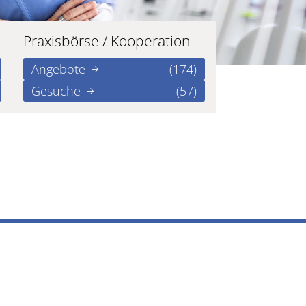
Praxisbörse / Kooperation
Angebote
(174)
Gesuche
(57)