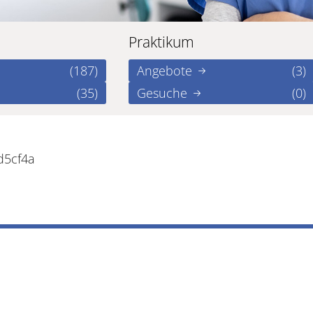
Praktikum
(187)
Angebote
(3)
(35)
Gesuche
(0)
d5cf4a