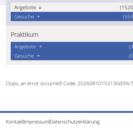
Angebote
(1520
Gesuche
(553
Praktikum
Angebote
(3
Gesuche
(0
Oops, an error occurred! Code: 20260810153130d39c
Kontakt
Impressum
Datenschutzerklärung