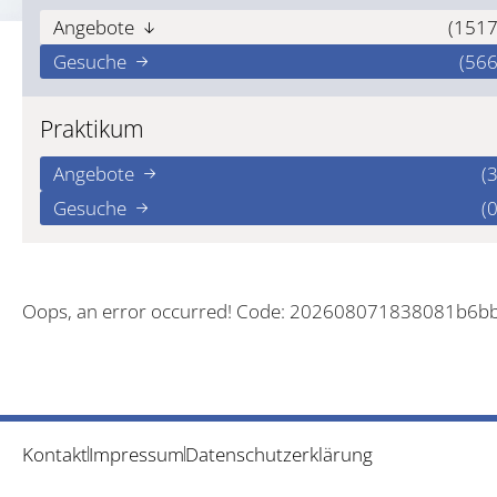
Angebote
(1517
Gesuche
(566
Praktikum
Angebote
(3
Gesuche
(0
Oops, an error occurred! Code: 202608071838081b6b
Kontakt
Impressum
Datenschutzerklärung