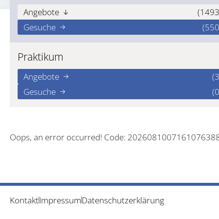
Angebote
(1493
Gesuche
(550
Praktikum
Angebote
(3
Gesuche
(0
Oops, an error occurred! Code: 202608100716107638
Kontakt
Impressum
Datenschutzerklärung