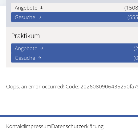
Angebote
(1508
Gesuche
(555
Praktikum
Angebote
(2
Gesuche
(0
Oops, an error occurred! Code: 2026080906435290fa
Kontakt
Impressum
Datenschutzerklärung