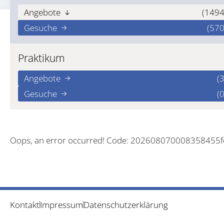
Angebote
(1494
Gesuche
(570
Praktikum
Angebote
(3
Gesuche
(0
Oops, an error occurred! Code: 202608070008358455
Kontakt
Impressum
Datenschutzerklärung