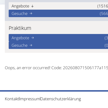
Angebote
(1516
Gesuche
(566
Praktikum
Angebote
(3
Gesuche
(0
Oops, an error occurred! Code: 202608071506177a11
Kontakt
Impressum
Datenschutzerklärung