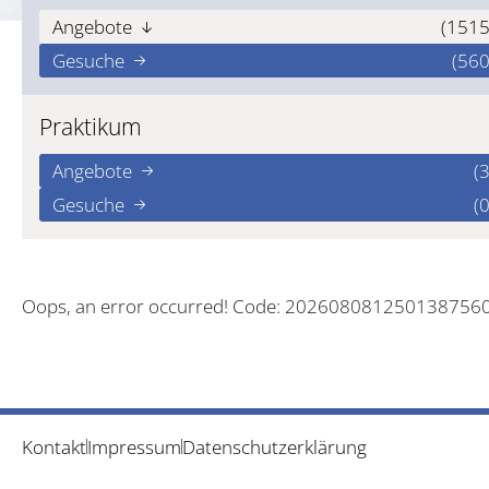
Angebote
(1515
Gesuche
(560
Praktikum
Angebote
(3
Gesuche
(0
Oops, an error occurred! Code: 202608081250138756
Kontakt
Impressum
Datenschutzerklärung