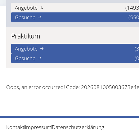
Angebote
(1493
Gesuche
(550
Praktikum
Angebote
(3
Gesuche
(0
Oops, an error occurred! Code: 2026081005003673e4
Kontakt
Impressum
Datenschutzerklärung