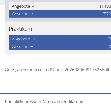
Angebote
(1493
Gesuche
(570
Praktikum
Angebote
(3
Gesuche
(0
Oops, an error occurred! Code: 2026080609175286bf
Kontakt
Impressum
Datenschutzerklärung