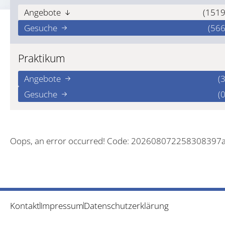
Angebote
(1519
Gesuche
(566
Praktikum
Angebote
(3
Gesuche
(0
Oops, an error occurred! Code: 202608072258308397
Kontakt
Impressum
Datenschutzerklärung