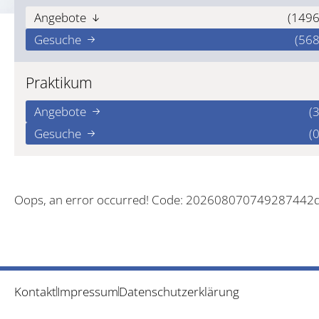
Angebote
(1496
Gesuche
(568
Praktikum
Angebote
(3
Gesuche
(0
Oops, an error occurred! Code: 202608070749287442
Kontakt
Impressum
Datenschutzerklärung