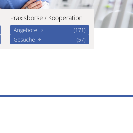
Praxisbörse / Kooperation
Angebote
(171)
Gesuche
(57)