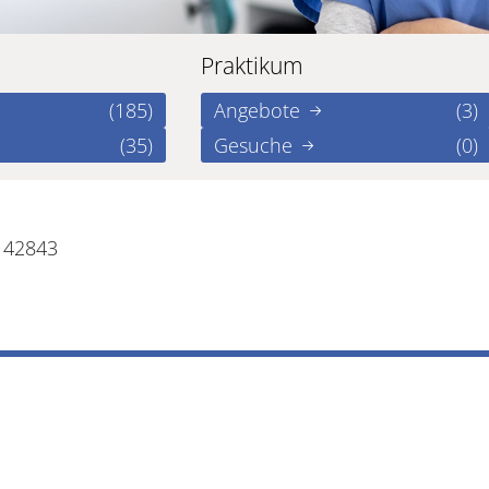
Praktikum
(185)
Angebote
(3)
(35)
Gesuche
(0)
142843