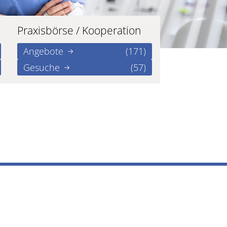
Praxisbörse / Kooperation
Angebote
(171)
Gesuche
(57)