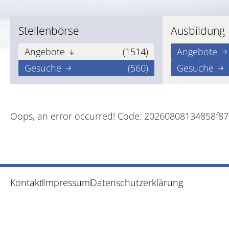
Stellenbörse
Ausbildung
Angebote
(1514)
Angebote
Gesuche
(560)
Gesuche
Oops, an error occurred! Code: 20260808134858f8
Kontakt
Impressum
Datenschutzerklärung