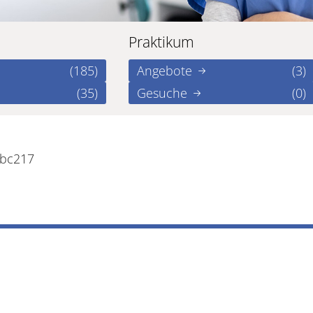
Praktikum
(185)
Angebote
(3)
(35)
Gesuche
(0)
7bc217