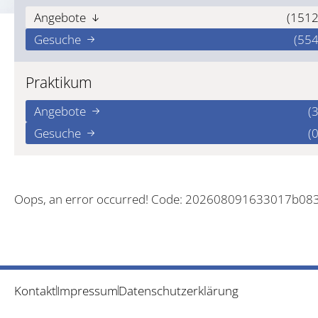
Angebote
(1512
Gesuche
(554
Praktikum
Angebote
(3
Gesuche
(0
Oops, an error occurred! Code: 202608091633017b08
Kontakt
Impressum
Datenschutzerklärung