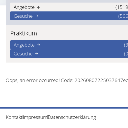
Angebote
(1519
Gesuche
(566
Praktikum
Angebote
(3
Gesuche
(0
Oops, an error occurred! Code: 20260807225037647e
Kontakt
Impressum
Datenschutzerklärung