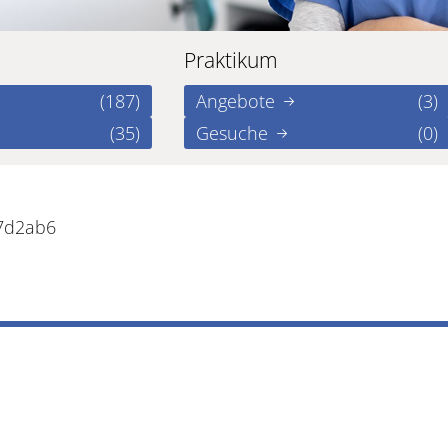
Praktikum
(187)
Angebote
(3)
(35)
Gesuche
(0)
77d2ab6