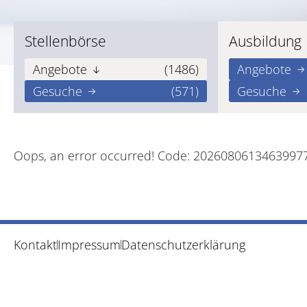
Stellenbörse
Ausbildung
Angebote
(1486)
Angebote
Gesuche
(571)
Gesuche
Oops, an error occurred! Code: 202608061346399
Kontakt
Impressum
Datenschutzerklärung