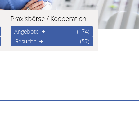
Praxisbörse / Kooperation
Angebote
(174)
Gesuche
(57)