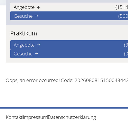
Angebote
(1514
Gesuche
(560
Praktikum
Angebote
(3
Gesuche
(0
Oops, an error occurred! Code: 202608081515004844
Kontakt
Impressum
Datenschutzerklärung