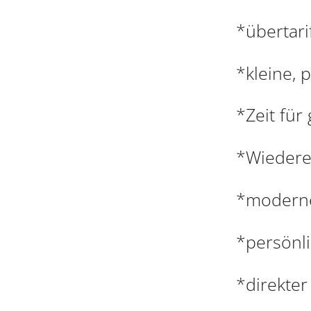
*übertari
*kleine, 
*Zeit für
*Wiedere
*moderne
*persönli
*direkter