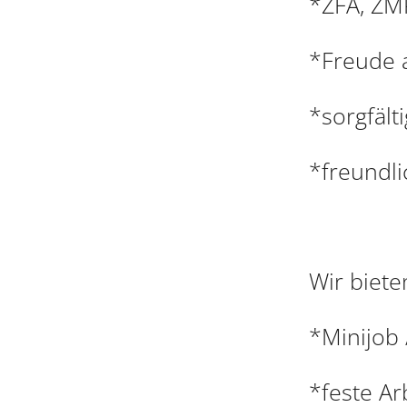
*ZFA, ZM
*Freude 
*sorgfält
*freundli
Wir biete
*Minijob 
*feste Ar