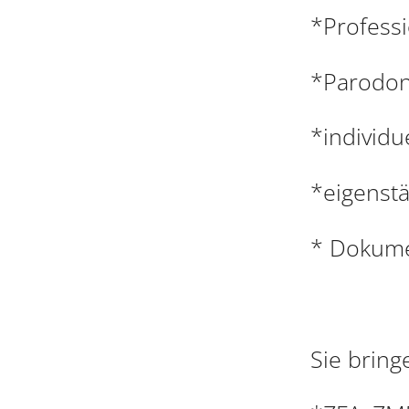
*Professi
*Parodon
*individ
*eigenstä
* Dokume
Sie bring