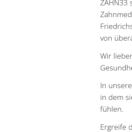
ZAHN33 s
Zahnmedi
Friedrich
von übera
Wir liebe
Gesundhe
In unsere
in dem si
fühlen.
Ergreife 