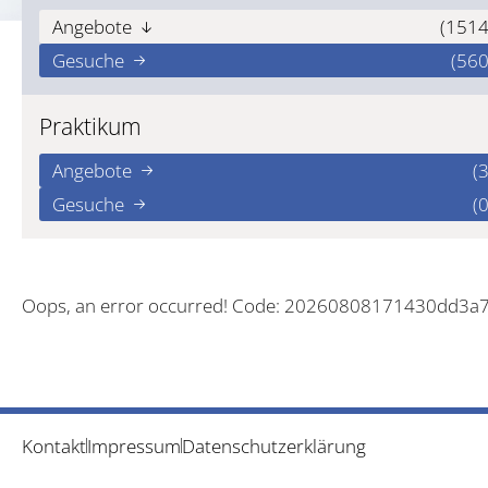
Angebote
(1514
Gesuche
(560
Praktikum
Angebote
(3
Gesuche
(0
Oops, an error occurred! Code: 20260808171430dd3a
Kontakt
Impressum
Datenschutzerklärung