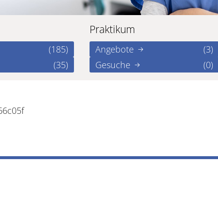
Praktikum
(185)
Angebote
(3)
(35)
Gesuche
(0)
66c05f