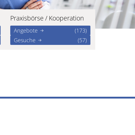
Praxisbörse / Kooperation
Angebote
(173)
Gesuche
(57)