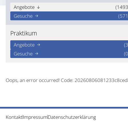
Angebote
(1493
Gesuche
(571
Praktikum
Angebote
(3
Gesuche
(0
Oops, an error occurred! Code: 20260806081233c8ce
Kontakt
Impressum
Datenschutzerklärung