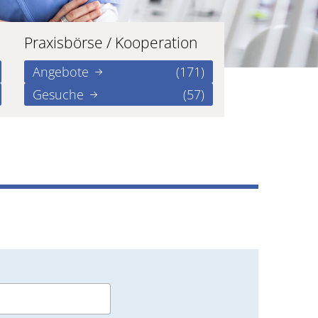
Praxisbörse / Kooperation
Angebote
(171)
Gesuche
(57)