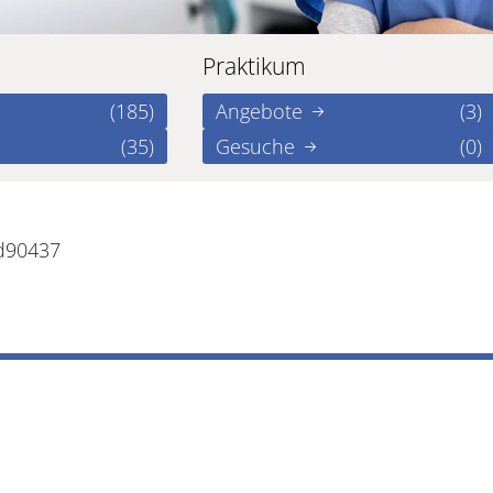
Praktikum
(185)
Angebote
(3)
(35)
Gesuche
(0)
6d90437