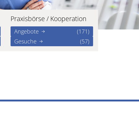
Praxisbörse / Kooperation
Angebote
(171)
Gesuche
(57)