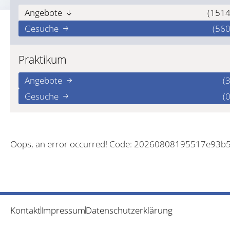
Angebote
(1514
Gesuche
(560
Praktikum
Angebote
(3
Gesuche
(0
Oops, an error occurred! Code: 20260808195517e93b
Kontakt
Impressum
Datenschutzerklärung