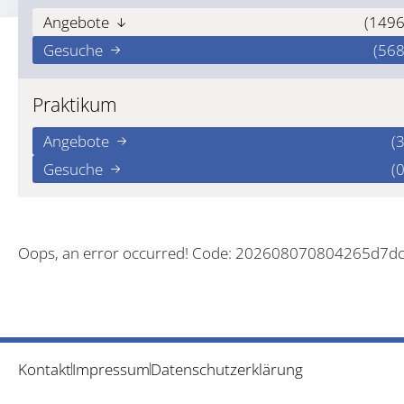
Angebote
(1496
Gesuche
(568
Praktikum
Angebote
(3
Gesuche
(0
Oops, an error occurred! Code: 202608070804265d7d
Kontakt
Impressum
Datenschutzerklärung