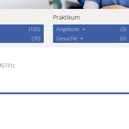
Praktikum
(185)
Angebote
(3)
(35)
Gesuche
(0)
95731c