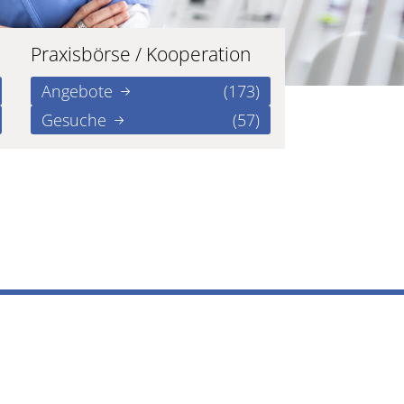
Praxisbörse / Kooperation
Angebote
(173)
Gesuche
(57)