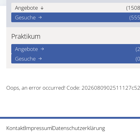
Angebote
(1508
Gesuche
(555
Praktikum
Angebote
(2
Gesuche
(0
Oops, an error occurred! Code: 2026080902511127c5
Kontakt
Impressum
Datenschutzerklärung