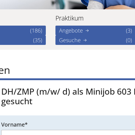
Praktikum
(186)
Angebote
(3)
(35)
Gesuche
(0)
ren
DH/ZMP (m/w/ d) als Minijob 603
gesucht
Vorname*