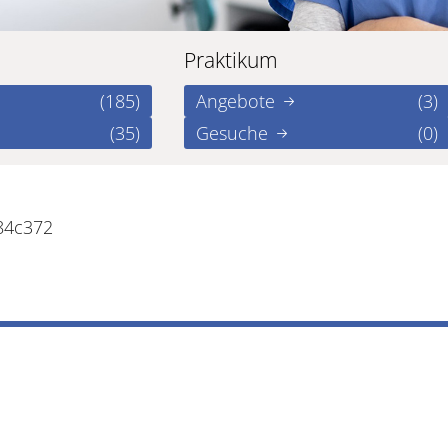
Praktikum
(185)
Angebote
(3)
(35)
Gesuche
(0)
84c372