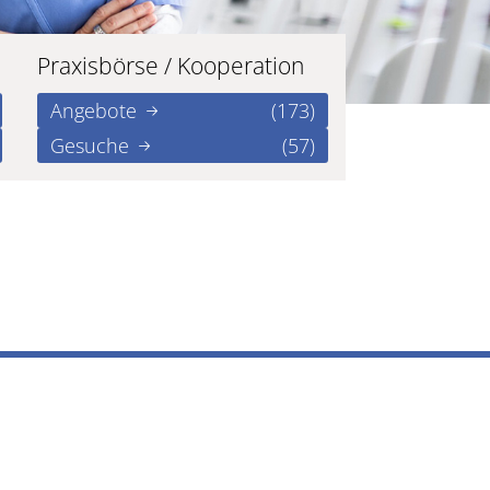
Praxisbörse / Kooperation
Angebote
(173)
Gesuche
(57)