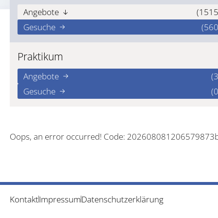
Angebote
(1515
Gesuche
(560
Praktikum
Angebote
(3
Gesuche
(0
Oops, an error occurred! Code: 202608081206579873
Kontakt
Impressum
Datenschutzerklärung