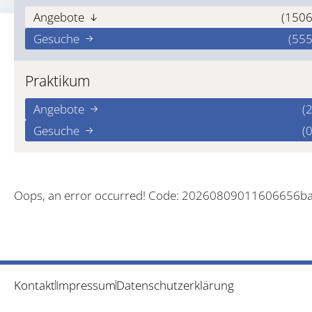
Angebote
(1506
Gesuche
(555
Praktikum
Angebote
(2
Gesuche
(0
Oops, an error occurred! Code: 20260809011606656b
Kontakt
Impressum
Datenschutzerklärung