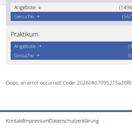
Angebote
(1496
Gesuche
(567
Praktikum
Angebote
(3
Gesuche
(0
Oops, an error occurred! Code: 20260807095215a20f
Kontakt
Impressum
Datenschutzerklärung