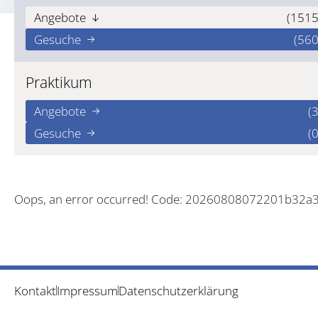
Angebote
(1515
Gesuche
(560
Praktikum
Angebote
(3
Gesuche
(0
Oops, an error occurred! Code: 20260808072201b32a
Kontakt
Impressum
Datenschutzerklärung